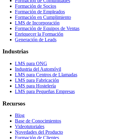
Formación de Comunidades
Formación de Socios
Formación de Empleados
Formación en Cumplimiento
LMS de Incorporación
Formación de Equipos de Ventas
Enriquecer la Formación
Generación de Leads
Industrias
LMS para ONG
Industria del Automóvil
LMS para Centros de Llamadas
LMS para Fabricación
LMS para Hostelería
LMS para Pequeñas Empresas
Recursos
Blog
Base de Conocimientos
Videotutoriales
Novedades del Producto
Formación de Clientes