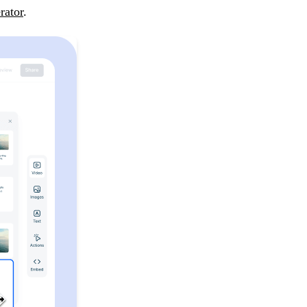
rator
.