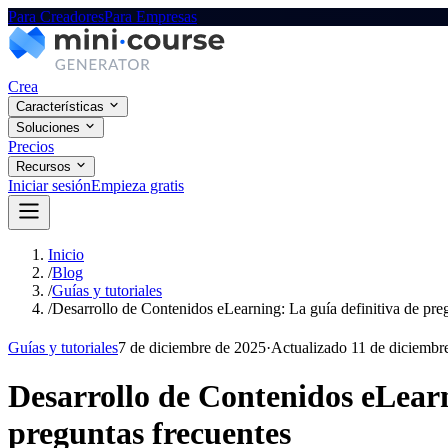
Para Creadores
Para Empresas
Crea
Características
Soluciones
Precios
Recursos
Iniciar sesión
Empieza gratis
Inicio
/
Blog
/
Guías y tutoriales
/
Desarrollo de Contenidos eLearning: La guía definitiva de pre
Guías y tutoriales
7 de diciembre de 2025
·
Actualizado
11 de diciembr
Desarrollo de Contenidos eLearn
preguntas frecuentes